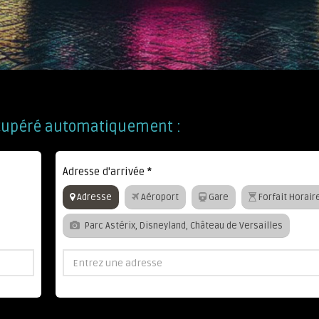
 récupéré automatiquement :
Adresse d'arrivée
*
Adresse
Aéroport
Gare
Forfait Horair
Parc Astérix, Disneyland, Château de Versailles