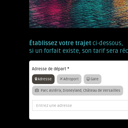
Établissez votre trajet
ci-dessous,
si un forfait existe, son tarif sera
Adresse de départ
*
Adresse
Aéroport
Gare
Parc Astérix, Disneyland, Château de Versailles