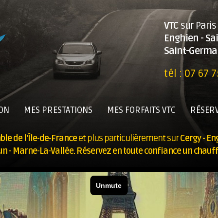
VTC
sur Paris 
Enghien - Sa
Saint-Germain
tél :
07 67 7
ION
MES PRESTATIONS
MES FORFAITS VTC
RÉSERV
le de l'Île-de-France
et plus particulièrement sur
Cergy -
Eng
elun - Marne-La-Vallée
. Réservez en toute confiance un chauf