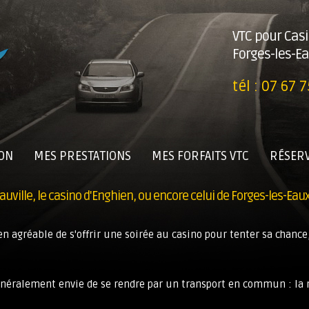
VTC pour Casi
Forges-les-E
tél :
07 67 7
ION
MES PRESTATIONS
MES FORFAITS VTC
RÉSERV
auville, le casino d'Enghien, ou encore celui de Forges-les-Ea
n agréable de s'offrir une soirée au casino pour tenter sa chance,
énéralement envie de se rendre par un transport en commun : la m