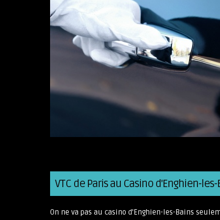
VTC de Paris au Casino d'Enghien-les-
On ne va pas au casino d'Enghien-les-Bains seuleme