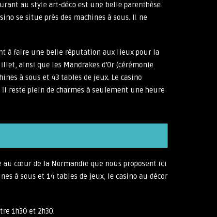
urant au style art-déco est une belle parenthèse
sino se situe près des machines à sous. Il ne
t à faire une belle réputation aux lieux pour la
uillet, ainsi que les Mandrakes d'Or (cérémonie
ines à sous et 43 tables de jeux. Le casino
t il reste plein de charmes à seulement une heure
nte au cœur de la Normandie que nous proposent ici
es à sous et 14 tables de jeux, le casino au décor
tre 1h30 et 2h30.