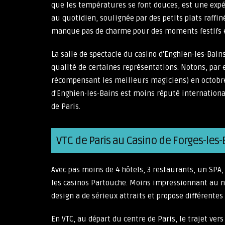
que les températures se font douces, est une expé
au quotidien, soulignée par des petits plats raffin
manque pas de charme pour des moments festifs 
La salle de spectacle du casino d'Enghien-les-Bain
qualité de certaines représentations. Notons, par 
récompensant les meilleurs magiciens) en octobre.
d'Enghien-les-Bains est moins réputé internationa
de Paris.
VTC de Paris au Casino de Forges-les
Avec pas moins de 4 hôtels, 3 restaurants, un SPA
les casinos Partouche. Moins impressionnant au ni
design a de sérieux attraits et propose différente
En VTC, au départ du centre de Paris, le trajet ver