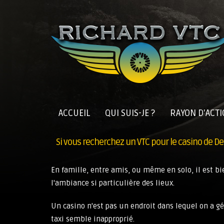
ACCUEIL
QUI SUIS-JE ?
RAYON D'ACT
Si vous recherchez un VTC pour le casino de De
En famille, entre amis, ou même en solo, il est bie
l'ambiance si particulière des lieux.
Un casino n'est pas un endroit dans lequel on a g
taxi semble inapproprié.