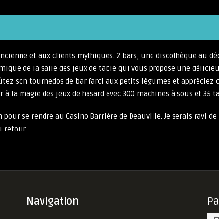
ancienne et aux clients mythiques. 2 bars, une discothèque au déc
omique de la salle des jeux de table qui vous propose une délicie
tez son tournedos de bar farci aux petits légumes et appréciez 
r à la magie des jeux de hasard avec 300 machines à sous et 35 tab
 h pour se rendre au Casino Barrière de Deauville. Je serais ravi d
 retour.
Navigation
P