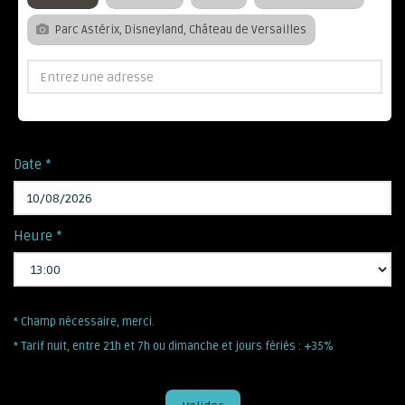
Parc Astérix, Disneyland, Château de Versailles
Date *
Heure *
* Champ nécessaire, merci.
* Tarif nuit, entre 21h et 7h ou dimanche et jours fériés : +35%