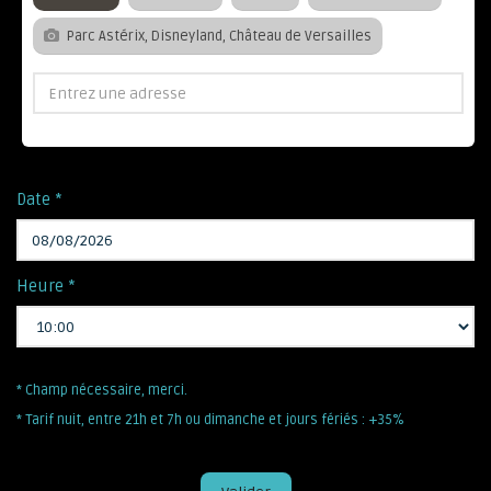
Parc Astérix, Disneyland, Château de Versailles
Date *
Heure *
* Champ nécessaire, merci.
* Tarif nuit, entre 21h et 7h ou dimanche et jours fériés : +35%