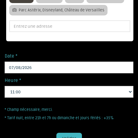
Parc Astérix, Disneyland, Château de Versailles
Date *
Heure *
* Champ nécessaire, merci.
* Tarif nuit, entre 21h et 7h ou dimanche et jours fériés : +35%