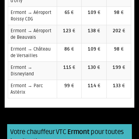
d'Orly
Ermont → Aéroport
65
€
109
€
98
€
Roissy CDG
Ermont → Aéroport
123
€
138
€
202
€
de Beauvais
Ermont → Château
86
€
109
€
98
€
de Versailles
Ermont →
115
€
130
€
199
€
Disneyland
Ermont → Parc
99
€
114
€
133
€
Astérix
Votre chauffeur VTC
Ermont
pour toutes