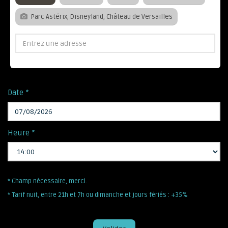
Parc Astérix, Disneyland, Château de Versailles
Date *
Heure *
* Champ nécessaire, merci.
* Tarif nuit, entre 21h et 7h ou dimanche et jours fériés : +35%