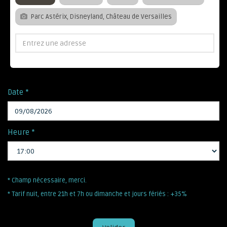
Parc Astérix, Disneyland, Château de Versailles
Date *
Heure *
* Champ nécessaire, merci.
* Tarif nuit, entre 21h et 7h ou dimanche et jours fériés : +35%