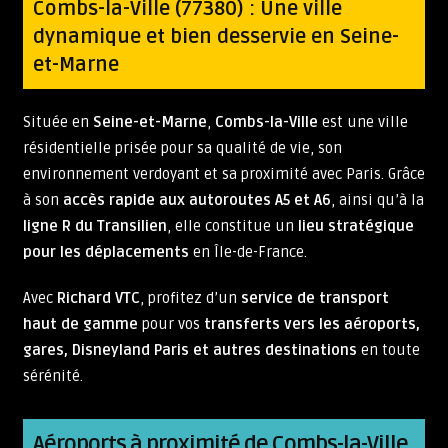
Combs-la-Ville (77380) : Une ville
dynamique et bien desservie en Seine-
et-Marne
Située en
Seine-et-Marne
,
Combs-la-Ville
est une ville
résidentielle prisée pour sa qualité de vie, son
environnement verdoyant et sa proximité avec Paris. Grâce
à son
accès rapide aux autoroutes A5 et A6
, ainsi qu’à la
ligne R du Transilien
, elle constitue un
lieu stratégique
pour les déplacements
en Île-de-France.
Avec
Richard VTC
, profitez d’un
service de transport
haut de gamme
pour vos
transferts vers les aéroports,
gares, Disneyland Paris et autres destinations
en toute
sérénité.
Aéroports à proximité de Combs-la-Ville