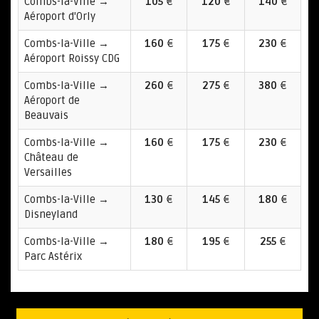
Combs-la-Ville →
105
€
120
€
140
€
Aéroport d'Orly
Combs-la-Ville →
160
€
175
€
230
€
Aéroport Roissy CDG
Combs-la-Ville →
260
€
275
€
380
€
Aéroport de
Beauvais
Combs-la-Ville →
160
€
175
€
230
€
Château de
Versailles
Combs-la-Ville →
130
€
145
€
180
€
Disneyland
Combs-la-Ville →
180
€
195
€
255
€
Parc Astérix