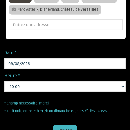
Parc Astérix, Disneyland, Château de Versailles
Date *
Heure *
* Champ nécessaire, merci.
* Tarif nuit, entre 21h et 7h ou dimanche et jours fériés : +35%