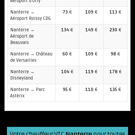
Aéroport d'Orly
Nanterre →
73
€
109
€
113
€
Aéroport Roissy CDG
Nanterre →
134
€
149
€
230
€
Aéroport de
Beauvais
Nanterre → Château
60
€
109
€
98
€
de Versailles
Nanterre →
104
€
119
€
178
€
Disneyland
Nanterre → Parc
95
€
110
€
135
€
Astérix
Votre chauffeur VTC
Nanterre
pour toutes