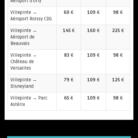
Aéroport d'Orly
Villepinte →
60
€
109
€
98
€
Aéroport Roissy CDG
Villepinte →
145
€
160
€
225
€
Aéroport de
Beauvais
Villepinte →
83
€
109
€
98
€
Château de
Versailles
Villepinte →
79
€
109
€
125
€
Disneyland
Villepinte → Parc
65
€
109
€
98
€
Astérix