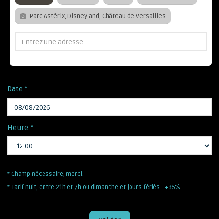
Parc Astérix, Disneyland, Château de Versailles
Date *
Heure *
* Champ nécessaire, merci.
* Tarif nuit, entre 21h et 7h ou dimanche et jours fériés : +35%