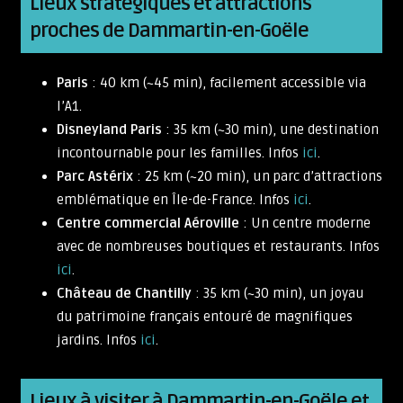
Lieux stratégiques et attractions
proches de Dammartin-en-Goële
Paris
: 40 km (~45 min), facilement accessible via
l’A1.
Disneyland Paris
: 35 km (~30 min), une destination
incontournable pour les familles. Infos
ici
.
Parc Astérix
: 25 km (~20 min), un parc d’attractions
emblématique en Île-de-France. Infos
ici
.
Centre commercial Aéroville
: Un centre moderne
avec de nombreuses boutiques et restaurants. Infos
ici
.
Château de Chantilly
: 35 km (~30 min), un joyau
du patrimoine français entouré de magnifiques
jardins. Infos
ici
.
Lieux à visiter à Dammartin-en-Goële et