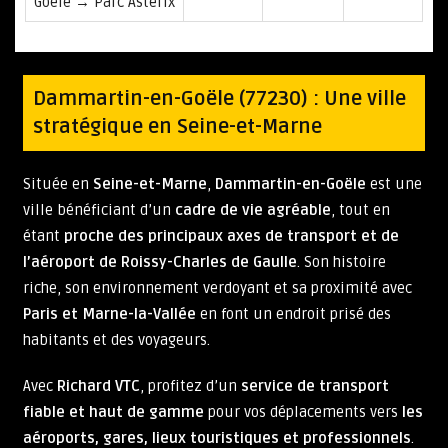
Goële → Parc Astérix
Dammartin-en-Goële (77230) : Une ville
stratégique en Seine-et-Marne
Située en
Seine-et-Marne
,
Dammartin-en-Goële
est une
ville bénéficiant d’un
cadre de vie agréable
, tout en
étant
proche des principaux axes de transport et de
l’aéroport de Roissy-Charles de Gaulle
. Son histoire
riche, son environnement verdoyant et sa proximité avec
Paris et Marne-la-Vallée
en font un endroit prisé des
habitants et des voyageurs.
Avec
Richard VTC
, profitez d’un
service de transport
fiable et haut de gamme
pour vos déplacements vers
les
aéroports, gares, lieux touristiques et professionnels
.