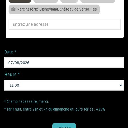
Parc Astérix, Disneyland, Château de Versailles
Date *
Heure *
* Champ nécessaire, merci.
* Tarif nuit, entre 21h et 7h ou dimanche et jours fériés : +35%