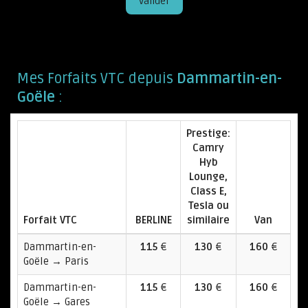
Valider
Mes Forfaits VTC depuis
Dammartin-en-
Goële
:
Prestige:
Camry
Hyb
Lounge,
Class E,
Tesla ou
Forfait VTC
BERLINE
similaire
Van
Dammartin-en-
115
€
130
€
160
€
Goële → Paris
Dammartin-en-
115
€
130
€
160
€
Goële → Gares