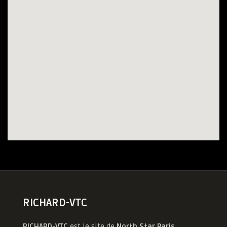
RICHARD-VTC
RICHARD-VTC
est le site de
North Star Paris
,