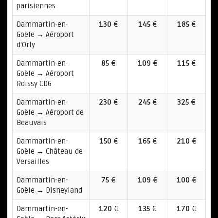
parisiennes
Dammartin-en-
130
€
145
€
185
€
Goële → Aéroport
d'Orly
Dammartin-en-
85
€
109
€
115
€
Goële → Aéroport
Roissy CDG
Dammartin-en-
230
€
245
€
325
€
Goële → Aéroport de
Beauvais
Dammartin-en-
150
€
165
€
210
€
Goële → Château de
Versailles
Dammartin-en-
75
€
109
€
100
€
Goële → Disneyland
Dammartin-en-
120
€
135
€
170
€