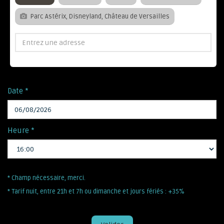
Parc Astérix, Disneyland, Château de Versailles
Date *
Heure *
* Champ nécessaire, merci.
* Tarif nuit, entre 21h et 7h ou dimanche et jours fériés : +35%