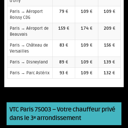
d'Orly
Paris → Aéroport
79
€
109
€
109
€
Roissy CDG
Paris → Aéroport de
159
€
174
€
209
€
Beauvais
Paris → Château de
83
€
109
€
156
€
Versailles
Paris → Disneyland
89
€
109
€
139
€
Paris → Parc Astérix
93
€
109
€
132
€
VTC Paris 75003 – Votre chauffeur privé
dans le 3ᵉ arrondissement