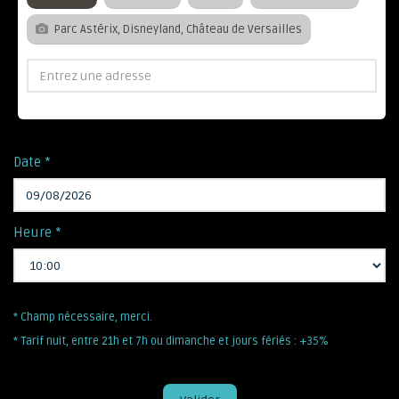
Parc Astérix, Disneyland, Château de Versailles
Date *
Heure *
* Champ nécessaire, merci.
* Tarif nuit, entre 21h et 7h ou dimanche et jours fériés : +35%