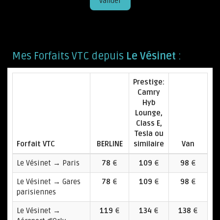
Valider
Mes Forfaits VTC depuis
Le Vésinet
:
Prestige:
Camry
Hyb
Lounge,
Class E,
Tesla ou
Forfait VTC
BERLINE
similaire
Van
Le Vésinet → Paris
78
€
109
€
98
€
Le Vésinet → Gares
78
€
109
€
98
€
parisiennes
Le Vésinet →
119
€
134
€
138
€