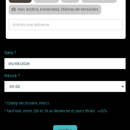
Parc Astérix, Disneyland, Château de Versailles
Date *
Heure *
* Champ nécessaire, merci.
* Tarif nuit, entre 21h et 7h ou dimanche et jours fériés : +35%