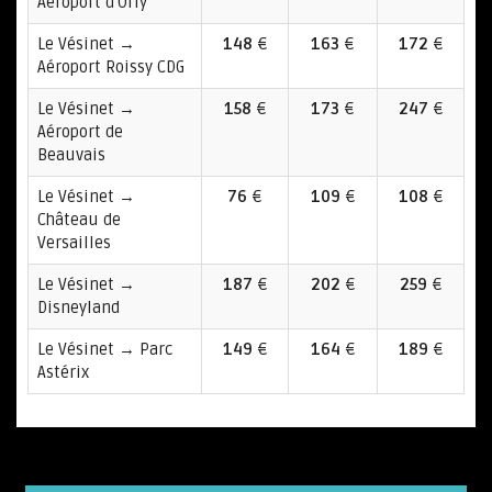
Aéroport d'Orly
Le Vésinet →
148
€
163
€
172
€
Aéroport Roissy CDG
Le Vésinet →
158
€
173
€
247
€
Aéroport de
Beauvais
Le Vésinet →
76
€
109
€
108
€
Château de
Versailles
Le Vésinet →
187
€
202
€
259
€
Disneyland
Le Vésinet → Parc
149
€
164
€
189
€
Astérix