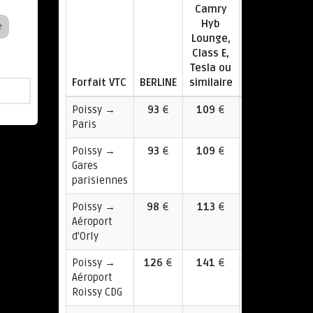
Camry
Hyb
e
Lounge,
Class E,
Tesla ou
Forfait VTC
BERLINE
similaire
Van
Poissy →
93
€
109
€
117
Paris
€
Poissy →
93
€
109
€
117
Gares
€
parisiennes
Poissy →
98
€
113
€
159
Aéroport
€
d'Orly
Poissy →
126
€
141
€
196
Aéroport
€
Roissy CDG