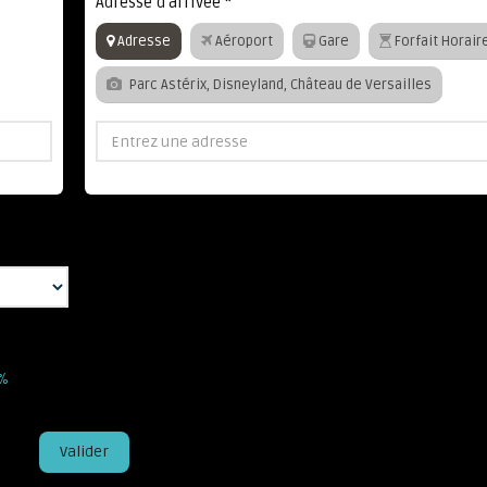
Adresse d'arrivée
*
Adresse
Aéroport
Gare
Forfait Horair
Parc Astérix, Disneyland, Château de Versailles
5%
Valider