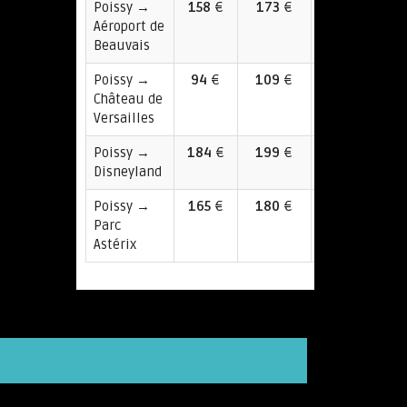
Poissy →
158
€
173
€
237
Aéroport de
€
Beauvais
Poissy →
94
€
109
€
113
Château de
€
Versailles
Poissy →
184
€
199
€
246
Disneyland
€
Poissy →
165
€
180
€
189
Parc
€
Astérix