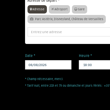
Adresse de départ
*
Adresse
Aéroport
Gare
Parc Astérix, Disneyland, Château de Versailles
Date *
Heure *
* Champ nécessaire, merci.
* Tarif nuit, entre 21h et 7h ou dimanche et jours fériés : +3