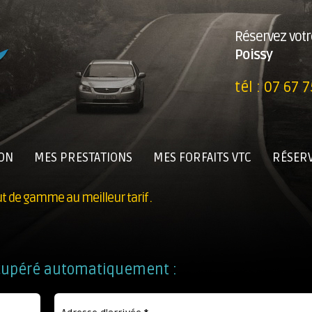
Réservez votr
Poissy
tél :
07 67 7
ION
MES PRESTATIONS
MES FORFAITS VTC
RÉSERV
t de gamme au meilleur tarif .
 récupéré automatiquement :