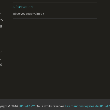
-
Réservation
-
Réservez votre voiture !
es -
au
-
,
rd
yright © 2016.
RICHARD VTC
. Tous droits réservés
Les mentions légales de RICHARD