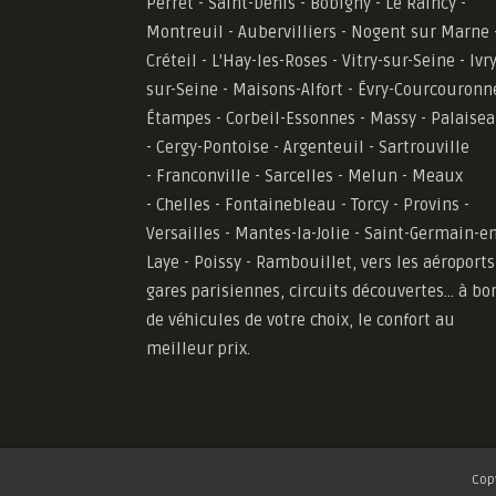
Perret - Saint-Denis - Bobigny - Le Raincy -
Montreuil - Aubervilliers - Nogent sur Marne 
Créteil - L'Hay-les-Roses - Vitry-sur-Seine - Ivry
sur-Seine - Maisons-Alfort - Évry-Courcouronn
Étampes - Corbeil-Essonnes - Massy - Palaise
- Cergy-Pontoise - Argenteuil - Sartrouville
- Franconville - Sarcelles - Melun - Meaux
- Chelles - Fontainebleau - Torcy - Provins -
Versailles -
Mantes-la-Jolie -
Saint-Germain-en
Laye - Poissy - Rambouillet, vers les aéroports
gares parisiennes, circuits découvertes... à bo
de véhicules de votre choix, le confort au
meilleur prix.
Cop