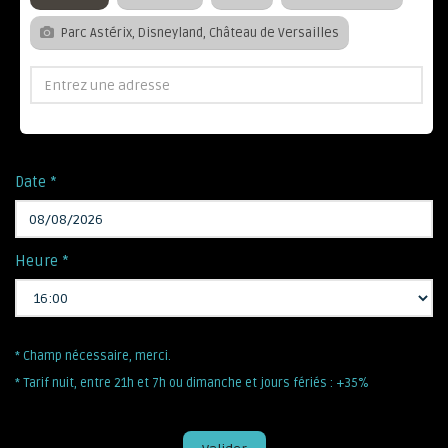
Parc Astérix, Disneyland, Château de Versailles
Date *
Heure *
* Champ nécessaire, merci.
* Tarif nuit, entre 21h et 7h ou dimanche et jours fériés : +35%