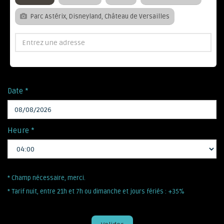
Parc Astérix, Disneyland, Château de Versailles
Date *
Heure *
* Champ nécessaire, merci.
* Tarif nuit, entre 21h et 7h ou dimanche et jours fériés : +35%