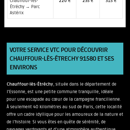
Chauffour-lès-
220
€
235
€
315
€
Étréchy → Parc
Astérix
VOTRE SERVICE VTC POUR DÉCOUVRIR
CHAUFFOUR-LÈS-ÉTRECHY 91580 ET SES
ENVIRONS
Chauffour-lès-Étréchy
, située dans le département de
l'Essonne, est une petite commune tranquille, idéale
pour une escapade au cœur de la campagne francilienne.
À seulement 40 kilomètres au sud de Paris, cette localité
offre un cadre idyllique pour les amoureux de la nature et
de l’histoire. Si vous êtes en quête de sérénité, de
paysages verdoyants et d’une atmosphère authentique,