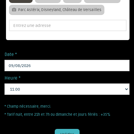
Parc Astérix, Disneyland, Château de Versailles
Date *
Heure *
* Champ nécessaire, merci.
* Tarif nuit, entre 21h et 7h ou dimanche et jours fériés : +35%