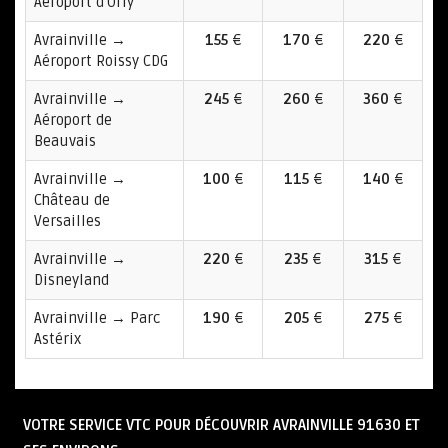
Aéroport d'Orly
Avrainville →
155
€
170
€
220
€
Aéroport Roissy CDG
Avrainville →
245
€
260
€
360
€
Aéroport de
Beauvais
Avrainville →
100
€
115
€
140
€
Château de
Versailles
Avrainville →
220
€
235
€
315
€
Disneyland
Avrainville → Parc
190
€
205
€
275
€
Astérix
VOTRE SERVICE VTC POUR DÉCOUVRIR AVRAINVILLE
91630
ET