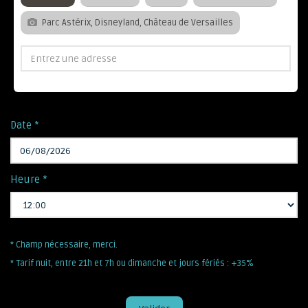
Parc Astérix, Disneyland, Château de Versailles
Date *
Heure *
* Champ nécessaire, merci.
* Tarif nuit, entre 21h et 7h ou dimanche et jours fériés : +35%