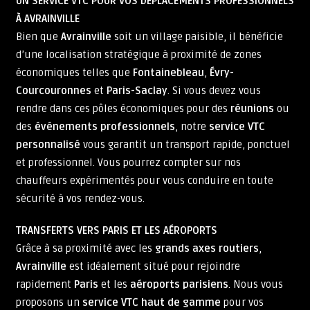
UN SERVICE VTC POUR VOS DÉPLACEMENTS PROFESSIONNELS
À AVRAINVILLE
Bien que
Avrainville
soit un village paisible, il bénéficie
d’une localisation stratégique à proximité de zones
économiques telles que
Fontainebleau
,
Évry-
Courcouronnes
et
Paris-Saclay
. Si vous devez vous
rendre dans ces pôles économiques pour des
réunions
ou
des
événements professionnels
, notre
service VTC
personnalisé
vous garantit un transport rapide, ponctuel
et professionnel. Vous pourrez compter sur nos
chauffeurs expérimentés pour vous conduire en toute
sécurité à vos rendez-vous.
TRANSFERTS VERS PARIS ET LES AÉROPORTS
Grâce à sa proximité avec les
grands axes routiers
,
Avrainville
est idéalement situé pour rejoindre
rapidement
Paris
et les
aéroports parisiens
. Nous vous
proposons un
service VTC haut de gamme
pour vos