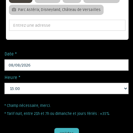
Parc Astérix, Disneyland, Château de Versailles
Date *
Heure *
* Champ nécessaire, merci.
* Tarif nuit, entre 21h et 7h ou dimanche et jours fériés : +35%