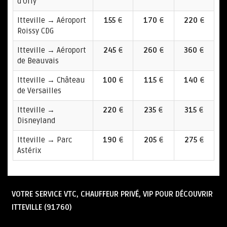
d'Orly
Itteville → Aéroport
155
€
170
€
220
€
Roissy CDG
Itteville → Aéroport
245
€
260
€
360
€
de Beauvais
Itteville → Château
100
€
115
€
140
€
de Versailles
Itteville →
220
€
235
€
315
€
Disneyland
Itteville → Parc
190
€
205
€
275
€
Astérix
VOTRE SERVICE VTC, CHAUFFEUR PRIVÉ, VIP POUR DÉCOUVRIR
ITTEVILLE (91760)