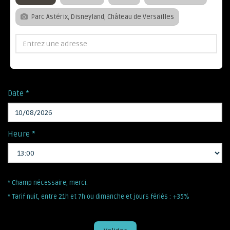
Parc Astérix, Disneyland, Château de Versailles
Date *
Heure *
* Champ nécessaire, merci.
* Tarif nuit, entre 21h et 7h ou dimanche et jours fériés : +35%