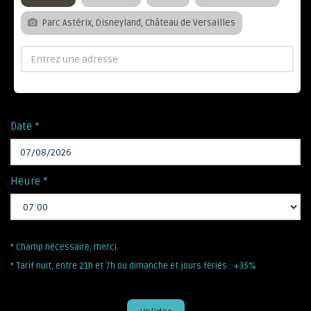
Parc Astérix, Disneyland, Château de Versailles
Date *
Heure *
* Champ nécessaire, merci.
* Tarif nuit, entre 21h et 7h ou dimanche et jours fériés : +35%