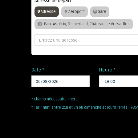
Adresse de départ
*
Adresse
Aéroport
Gare
Parc Astérix, Disneyland, Château de Versailles
Date *
Heure *
* Champ nécessaire, merci.
* Tarif nuit, entre 21h et 7h ou dimanche et jours fériés : +3