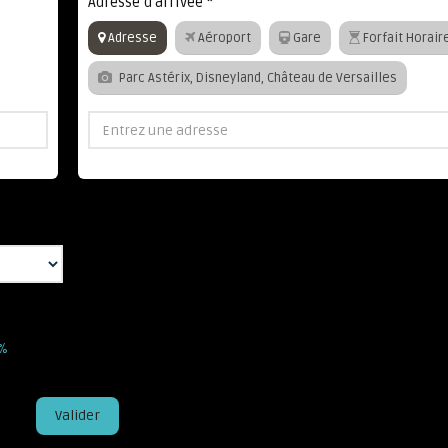
Adresse d'arrivée
*
Adresse
Aéroport
Gare
Forfait Horair
Parc Astérix, Disneyland, Château de Versailles
5%
Valider