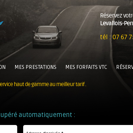
Réservez votr
Levallois-Per
tél :
07 67 7
ION
MES PRESTATIONS
MES FORFAITS VTC
RÉSERV
ervice haut de gamme au meilleur tarif .
 récupéré automatiquement :