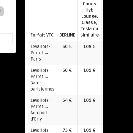
Camry
Hyb
e
Lounge,
Class E,
Tesla ou
Forfait VTC
BERLINE
similaire
Van
Levallois-
60
€
109
€
98
Perret →
€
Paris
Levallois-
60
€
109
€
98
Perret →
€
Gares
parisiennes
Levallois-
64
€
109
€
98
Perret →
€
Aéroport
d'Orly
Levallois-
73
€
109
€
113