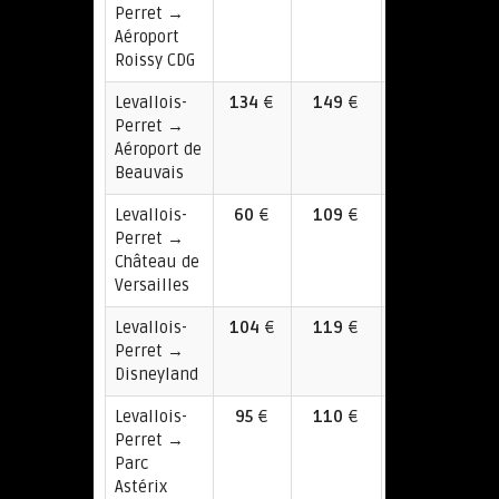
Perret →
€
Aéroport
Roissy CDG
Levallois-
134
€
149
€
230
Perret →
€
Aéroport de
Beauvais
Levallois-
60
€
109
€
98
Perret →
€
Château de
Versailles
Levallois-
104
€
119
€
178
Perret →
€
Disneyland
Levallois-
95
€
110
€
135
Perret →
€
Parc
Astérix